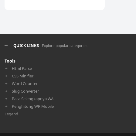
QUICK LINKS
- Explore popular categories
Html Parse
CSS Minifier
Word Counter
Slug Converter
Baca Selengkapnya WA
Penghitung WR Mobile
Legend