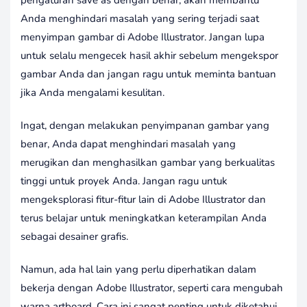
pengaturan save as dengan benar, akan membantu
Anda menghindari masalah yang sering terjadi saat
menyimpan gambar di Adobe Illustrator. Jangan lupa
untuk selalu mengecek hasil akhir sebelum mengekspor
gambar Anda dan jangan ragu untuk meminta bantuan
jika Anda mengalami kesulitan.
Ingat, dengan melakukan penyimpanan gambar yang
benar, Anda dapat menghindari masalah yang
merugikan dan menghasilkan gambar yang berkualitas
tinggi untuk proyek Anda. Jangan ragu untuk
mengeksplorasi fitur-fitur lain di Adobe Illustrator dan
terus belajar untuk meningkatkan keterampilan Anda
sebagai desainer grafis.
Namun, ada hal lain yang perlu diperhatikan dalam
bekerja dengan Adobe Illustrator, seperti cara mengubah
warna artboard. Cara ini sangat penting untuk diketahui