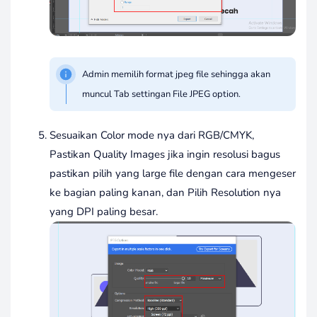
Admin memilih format jpeg file sehingga akan
muncul Tab settingan File JPEG option.
Sesuaikan Color mode nya dari RGB/CMYK,
Pastikan Quality Images jika ingin resolusi bagus
pastikan pilih yang large file dengan cara mengeser
ke bagian paling kanan, dan Pilih Resolution nya
yang DPI paling besar.