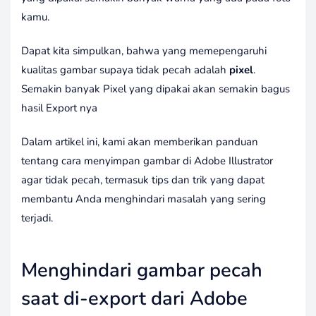
kamu.
Dapat kita simpulkan, bahwa yang memepengaruhi
kualitas gambar supaya tidak pecah adalah
pixel
.
Semakin banyak Pixel yang dipakai akan semakin bagus
hasil Export nya
Dalam artikel ini, kami akan memberikan panduan
tentang cara menyimpan gambar di Adobe Illustrator
agar tidak pecah, termasuk tips dan trik yang dapat
membantu Anda menghindari masalah yang sering
terjadi.
Menghindari gambar pecah
saat di-export dari Adobe