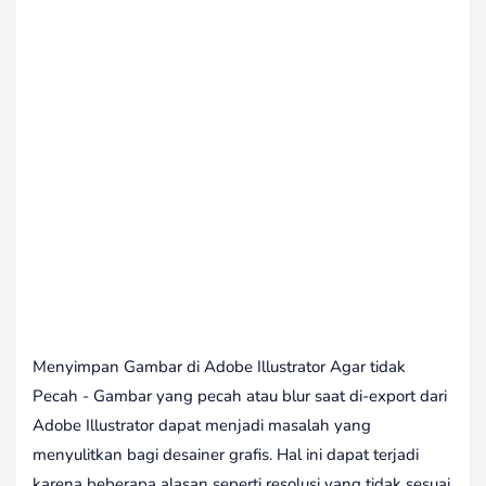
M
enyimpan Gambar di Adobe Illustrator Agar tidak
Pecah - Gambar yang pecah atau blur saat di-export dari
Adobe Illustrator dapat menjadi masalah yang
menyulitkan bagi desainer grafis. Hal ini dapat terjadi
karena beberapa alasan seperti resolusi yang tidak sesuai,