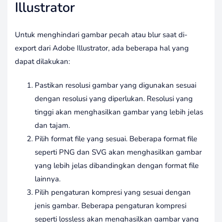
Illustrator
Untuk menghindari gambar pecah atau blur saat di-
export dari Adobe Illustrator, ada beberapa hal yang
dapat dilakukan:
Pastikan resolusi gambar yang digunakan sesuai
dengan resolusi yang diperlukan. Resolusi yang
tinggi akan menghasilkan gambar yang lebih jelas
dan tajam.
Pilih format file yang sesuai. Beberapa format file
seperti PNG dan SVG akan menghasilkan gambar
yang lebih jelas dibandingkan dengan format file
lainnya.
Pilih pengaturan kompresi yang sesuai dengan
jenis gambar. Beberapa pengaturan kompresi
seperti lossless akan menghasilkan gambar yang