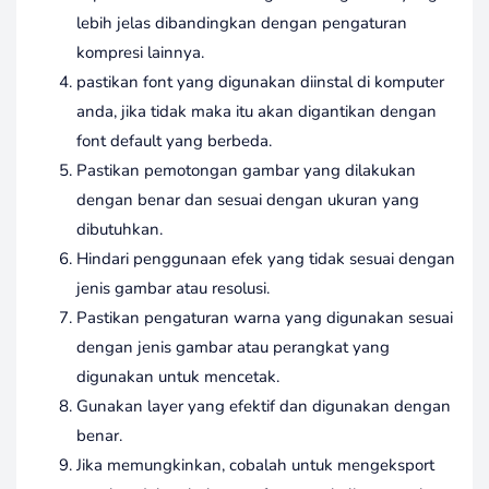
lebih jelas dibandingkan dengan pengaturan
kompresi lainnya.
pastikan font yang digunakan diinstal di komputer
anda, jika tidak maka itu akan digantikan dengan
font default yang berbeda.
Pastikan pemotongan gambar yang dilakukan
dengan benar dan sesuai dengan ukuran yang
dibutuhkan.
Hindari penggunaan efek yang tidak sesuai dengan
jenis gambar atau resolusi.
Pastikan pengaturan warna yang digunakan sesuai
dengan jenis gambar atau perangkat yang
digunakan untuk mencetak.
Gunakan layer yang efektif dan digunakan dengan
benar.
Jika memungkinkan, cobalah untuk mengeksport