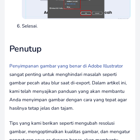
Selesai.
Penutup
Penyimpanan gambar yang benar di Adobe Illustrator
sangat penting untuk menghindari masalah seperti
gambar pecah atau blur saat di-export. Dalam artikel ini,
kami telah menyajikan panduan yang akan membantu
Anda menyimpan gambar dengan cara yang tepat agar
hasilnya tetap jelas dan tajam.
Tips yang kami berikan seperti mengubah resolusi
gambar, mengoptimalkan kualitas gambar, dan mengatur