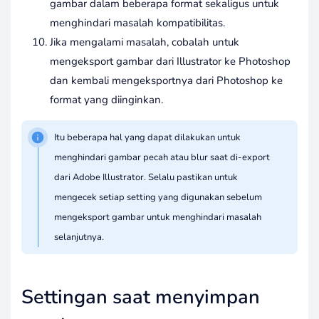
gambar dalam beberapa format sekaligus untuk
menghindari masalah kompatibilitas.
Jika mengalami masalah, cobalah untuk
mengeksport gambar dari Illustrator ke Photoshop
dan kembali mengeksportnya dari Photoshop ke
format yang diinginkan.
Itu beberapa hal yang dapat dilakukan untuk
menghindari gambar pecah atau blur saat di-export
dari Adobe Illustrator. Selalu pastikan untuk
mengecek setiap setting yang digunakan sebelum
mengeksport gambar untuk menghindari masalah
selanjutnya.
Settingan saat menyimpan